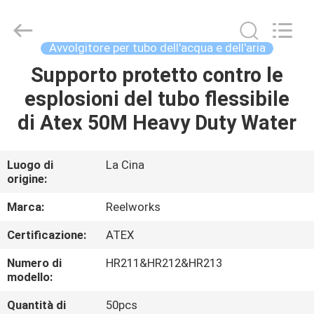
2026
Intradin（Shanghai）
Machinery
Co
Ltd.
Avvolgitore per tubo dell'acqua e dell'aria
All
Rights
Supporto protetto contro le
CASA
Reserved.
esplosioni del tubo flessibile
PRODOTTI
di Atex 50M Heavy Duty Water
VIDEO
Luogo di
La Cina
origine:
CHI
Marca:
Reelworks
SIAMO
Certificazione:
ATEX
Numero di
HR211&HR212&HR213
GIRO
modello:
DELLA
Quantità di
50pcs