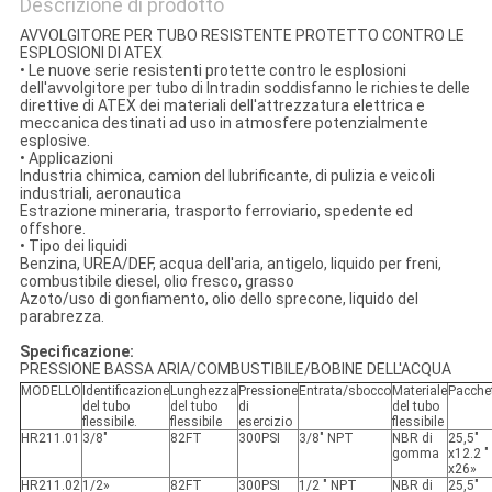
Descrizione di prodotto
AVVOLGITORE PER TUBO RESISTENTE PROTETTO CONTRO LE
ESPLOSIONI DI ATEX
• Le nuove serie resistenti protette contro le esplosioni
dell'avvolgitore per tubo di Intradin soddisfanno le richieste delle
direttive di ATEX dei materiali dell'attrezzatura elettrica e
meccanica destinati ad uso in atmosfere potenzialmente
esplosive.
• Applicazioni
Industria chimica, camion del lubrificante, di pulizia e veicoli
industriali, aeronautica
Estrazione mineraria, trasporto ferroviario, spedente ed
offshore.
• Tipo dei liquidi
Benzina, UREA/DEF, acqua dell'aria, antigelo, liquido per freni,
combustibile diesel, olio fresco, grasso
Azoto/uso di gonfiamento, olio dello sprecone, liquido del
parabrezza.
Specificazione:
PRESSIONE BASSA ARIA/COMBUSTIBILE/BOBINE DELL'ACQUA
MODELLO
Identificazione
Lunghezza
Pressione
Entrata/sbocco
Materiale
Pacche
del tubo
del tubo
di
del tubo
flessibile.
flessibile
esercizio
flessibile
HR211.01
3/8"
82FT
300PSI
3/8" NPT
NBR di
25,5"
gomma
x12.2 "
x26»
HR211.02
1/2»
82FT
300PSI
1/2 " NPT
NBR di
25,5"