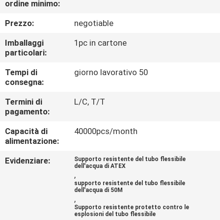
ordine minimo:
FABBRICA
Prezzo:
negotiable
CONTROLLO
Imballaggi
1pc in cartone
DI
particolari:
QUALITÀ
Tempi di
giorno lavorativo 50
consegna:
CONTATTACI
Termini di
L/C, T/T
pagamento:
Capacità di
40000pcs/month
NOTIZIA
alimentazione:
Evidenziare:
Supporto resistente del tubo flessibile
RICHIEDI
dell'acqua di ATEX
,
UN
supporto resistente del tubo flessibile
dell'acqua di 50M
PREVENTIVO
,
Supporto resistente protetto contro le
esplosioni del tubo flessibile