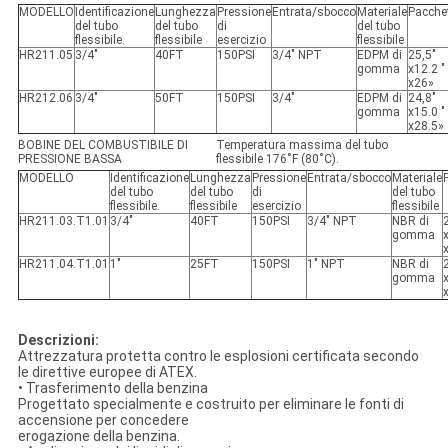
MODELLO
Identificazione
Lunghezza
Pressione
Entrata/sbocco
Materiale
Pacche
del tubo
del tubo
di
del tubo
flessibile.
flessibile
esercizio
flessibile
HR211.05
3/4"
40FT
150PSI
3/4" NPT
EDPM di
25,5"
gomma
x12.2 "
x26»
HR212.06
3/4"
50FT
150PSI
3/4"
EDPM di
24,8"
gomma
x15.0 "
x28.5»
BOBINE DEL COMBUSTIBILE DI
Temperatura massima del tubo
PRESSIONE BASSA
flessibile 176˚F (80˚C).
MODELLO
Identificazione
Lunghezza
Pressione
Entrata/sbocco
Materiale
del tubo
del tubo
di
del tubo
flessibile.
flessibile
esercizio
flessibile
HR211.03.T1.01
3/4"
40FT
150PSI
3/4" NPT
NBR di
gomma
HR211.04.T1.01
1"
25FT
150PSI
1" NPT
NBR di
gomma
Descrizioni:
Attrezzatura protetta contro le esplosioni certificata secondo
le direttive europee di ATEX.
• Trasferimento della benzina
Progettato specialmente e costruito per eliminare le fonti di
accensione per concedere
erogazione della benzina.