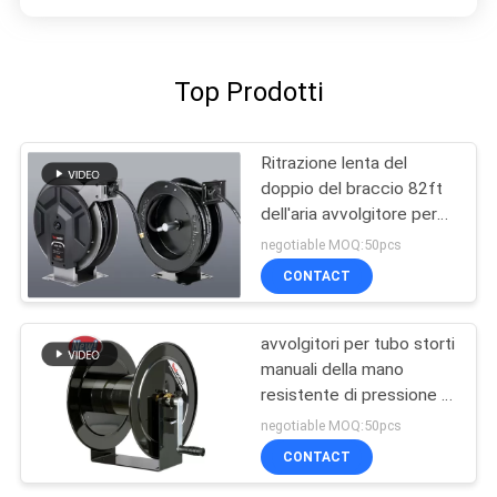
Top Prodotti
Ritrazione lenta del
doppio del braccio 82ft
dell'aria avvolgitore per
tubo dell'acqua
negotiable MOQ:50pcs
CONTACT
avvolgitori per tubo storti
manuali della mano
resistente di pressione di
esercizio 4000psi
negotiable MOQ:50pcs
CONTACT