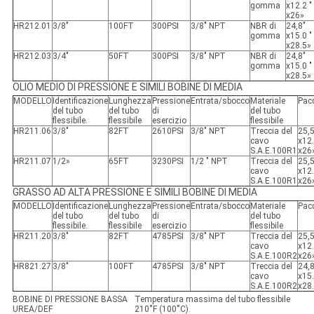
gomma
x12.2 "
x26»
HR212.01
3/8"
100FT
300PSI
3/8" NPT
NBR di
24,8"
gomma
x15.0 "
x28.5»
HR212.03
3/4"
50FT
300PSI
3/8" NPT
NBR di
24,8"
gomma
x15.0 "
x28.5»
OLIO MEDIO DI PRESSIONE E SIMILI BOBINE DI MEDIA
MODELLO
Identificazione
Lunghezza
Pressione
Entrata/sbocco
Materiale
Pac
del tubo
del tubo
di
del tubo
flessibile.
flessibile
esercizio
flessibile
HR211.06
3/8"
82FT
2610PSI
3/8" NPT
Treccia del
25,5
cavo
x12.
S.A.E.100R1
x26
HR211.07
1/2»
65FT
3230PSI
1/2 " NPT
Treccia del
25,5
cavo
x12.
S.A.E.100R1
x26
GRASSO AD ALTA PRESSIONE E SIMILI BOBINE DI MEDIA
MODELLO
Identificazione
Lunghezza
Pressione
Entrata/sbocco
Materiale
Pac
del tubo
del tubo
di
del tubo
flessibile.
flessibile
esercizio
flessibile
HR211.20
3/8"
82FT
4785PSI
3/8" NPT
Treccia del
25,5
cavo
x12.
S.A.E.100R2
x26
HR821.27
3/8"
100FT
4785PSI
3/8" NPT
Treccia del
24,8
cavo
x15.
S.A.E.100R2
x28
BOBINE DI PRESSIONE BASSA
Temperatura massima del tubo flessibile
UREA/DEF
210˚F (100˚C).