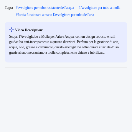
Tags:
#
avvolgitore per tubo resistente dell'acqua
#
Avvolgitore per tubo a molla
#
faccia funzionare a mano l'avvolgitore per tubo dell'aria
Video Description:
Scopri l'Avvolgitubo a Molla per Aria e Acqua, con un design robusto e rulli
guidatubo anti-inceppamento a quattro direzioni. Perfetto per la gestione di aria,
acqua, olio, grasso e carburante, questo avvolgitubo offre durata e facilità d'uso
grazie al suo meccanismo a molla completamente chiuso e lubrificato.