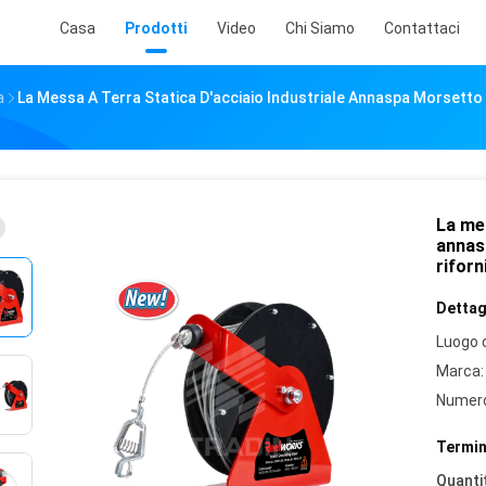
Casa
Prodotti
Video
Chi Siamo
Contattaci
a
La Messa A Terra Statica D'acciaio Industriale Annaspa Morsetto De
La mes
annasp
rifor
Dettagl
Luogo d
Marca:
Numero
Termin
Quantit