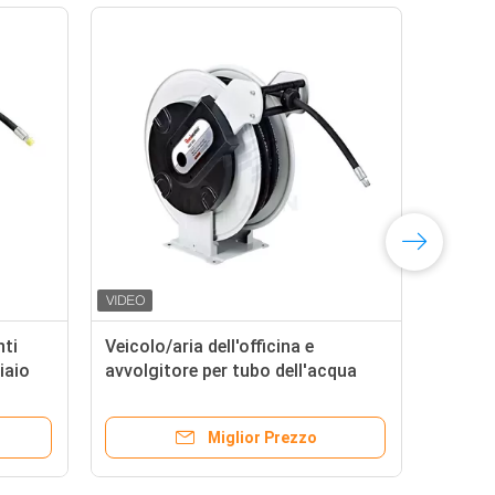
nti
Veicolo/aria dell'officina e
aria
ciaio
avvolgitore per tubo dell'acqua
per 
i di
lunghezza del tubo flessibile dei 25
rego
tester, avvolgitori per tubo
mon
Miglior Prezzo
dell'olio