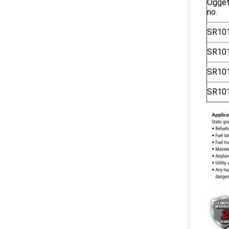
Ogge
no.
SR101
SR101
SR101
SR101