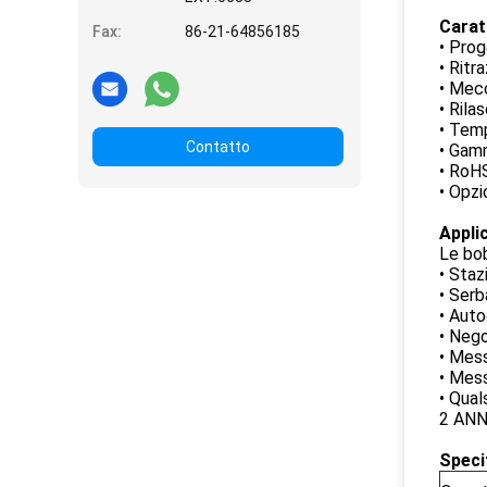
Carat
Fax:
86-21-64856185
• Pro
• Ritr
• Mecc
• Rila
• Temp
Contatto
• Gamm
• RoH
• Opzi
Applic
Le bob
• Staz
• Serb
• Auto
• Nego
• Mess
• Mess
• Qual
2 ANN
Speci