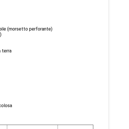
ibile (morsetto perforante)
)
 terra
icolosa