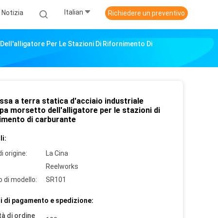
Italian
Notizia
Richiedere un preventivo
ll'alligatore Per Le Stazioni Di Rifornimento Di
sa a terra statica d'acciaio industriale
a morsetto dell'alligatore per le stazioni di
nimento di carburante
i:
i origine:
La Cina
Reelworks
 di modello:
SR101
i di pagamento e spedizione:
à di ordine