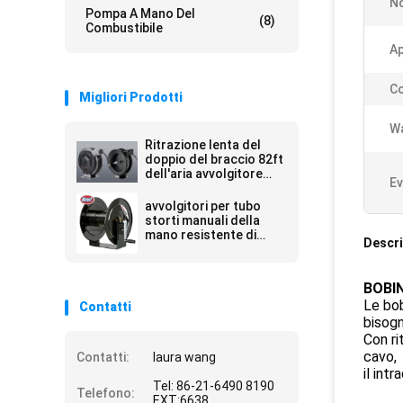
No
Pompa A Mano Del
(8)
Combustibile
Ap
Co
Migliori Prodotti
Wa
Ritrazione lenta del
doppio del braccio 82ft
dell'aria avvolgitore
Ev
per tubo dell'acqua
avvolgitori per tubo
storti manuali della
mano resistente di
Descri
pressione di esercizio
4000psi
BOBI
Le bob
Contatti
bisogn
Con ri
cavo,
Contatti:
laura wang
il int
Tel: 86-21-6490 8190
Telefono:
EXT:6638