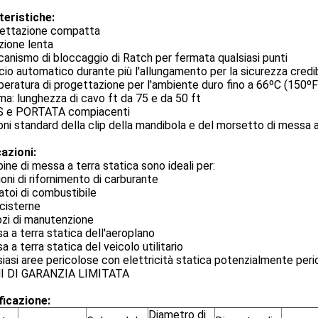
teristiche:
gettazione compatta
azione lenta
anismo di bloccaggio di Ratch per fermata qualsiasi punti
scio automatico durante più l'allungamento per la sicurezza cred
eratura di progettazione per l'ambiente duro fino a 66ºC (150ºF
a: lunghezza di cavo ft da 75 e da 50 ft
S e PORTATA compiacenti
oni standard della clip della mandibola e del morsetto di messa a
azioni:
ine di messa a terra statica sono ideali per:
ioni di rifornimento di carburante
atoi di combustibile
cisterne
zi di manutenzione
a a terra statica dell'aeroplano
a a terra statica del veicolo utilitario
siasi aree pericolose con elettricità statica potenzialmente per
I DI GARANZIA LIMITATA
ficazione:
Diametro di