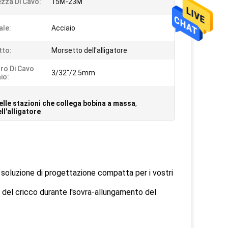
zza Di Cavo:
15M-23M
ale:
Acciaio
tto:
Morsetto dell'alligatore
ro Di Cavo
3/32"/2.5mm
io:
elle stazioni che collega bobina a massa
,
ll'alligatore
a soluzione di progettazione compatta per i vostri
 del cricco durante l'sovra-allungamento del