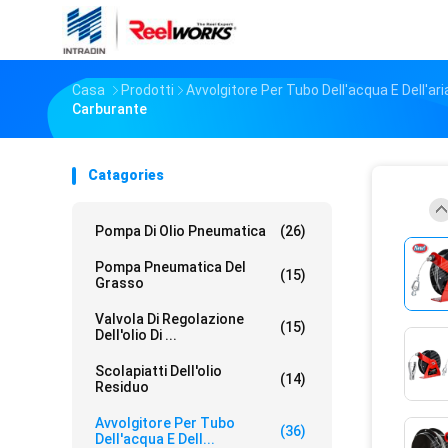
Casa
Prodotti
Avvolgitore Per Tubo Dell'acqua E Dell'ari
Carburante
Catagories
Pompa Di Olio Pneumatica
(26)
Pompa Pneumatica Del
(15)
Grasso
Valvola Di Regolazione
(15)
Dell'olio Di ...
Scolapiatti Dell'olio
(14)
Residuo
Avvolgitore Per Tubo
(36)
Dell'acqua E Dell...