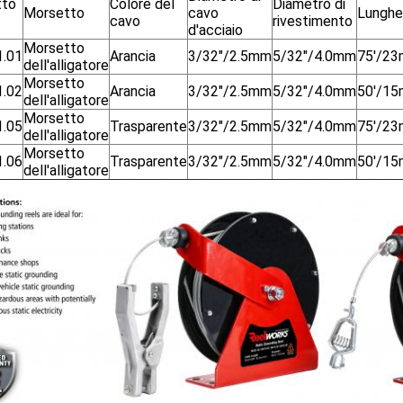
tto
Colore del
Diametro di
Morsetto
cavo
Lunghe
cavo
rivestimento
d'acciaio
Morsetto
.01
Arancia
3/32"/2.5mm
5/32"/4.0mm
75'/23
dell'alligatore
Morsetto
.02
Arancia
3/32"/2.5mm
5/32"/4.0mm
50'/15
dell'alligatore
Morsetto
.05
Trasparente
3/32"/2.5mm
5/32"/4.0mm
75'/23
dell'alligatore
Morsetto
.06
Trasparente
3/32"/2.5mm
5/32"/4.0mm
50'/15
dell'alligatore