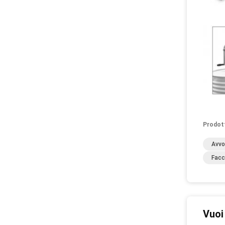
Prodot
Avvo
Facc
Vuoi