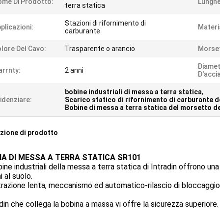
me Di Prodotto:
Lunghe
terra statica
Stazioni di rifornimento di
plicazioni:
Materi
carburante
lore Del Cavo:
Trasparente o arancio
Morse
Diamet
rrnty:
2 anni
D'accia
bobine industriali di messa a terra statica
,
idenziare:
Scarico statico di rifornimento di carburante d
Bobine di messa a terra statica del morsetto de
zione di prodotto
NA DI MESSA A TERRA STATICA SR101
ine industriali della messa a terra statica di Intradin offrono un
i al suolo.
trazione lenta, meccanismo ed automatico-rilascio di bloccaggio
radin che collega la bobina a massa vi offre la sicurezza superiore.