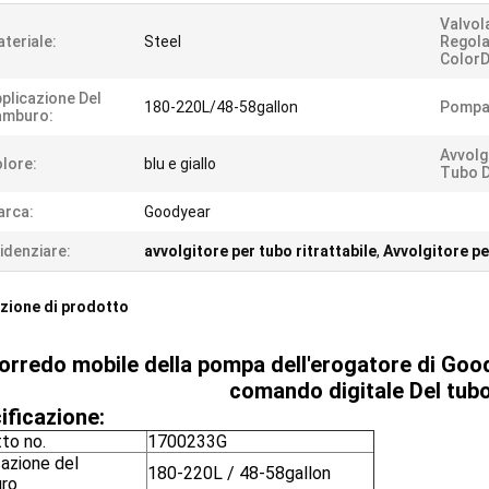
Valvola
teriale:
Steel
Regola
ColorDi
plicazione Del
180-220L/48-58gallon
Pompa
amburo:
Avvolg
lore:
blu e giallo
Tubo De
arca:
Goodyear
idenziare:
avvolgitore per tubo ritrattabile
,
Avvolgitore pe
zione di prodotto
orredo mobile della pompa dell'erogatore di Goodye
comando digitale Del tubo 
ificazione:
to no.
1700233G
cazione del
180-220L / 48-58gallon
ro