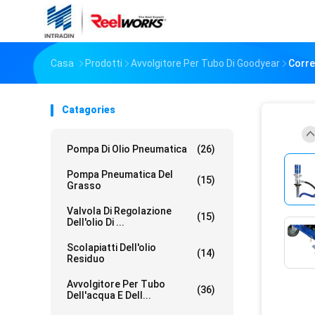
Casa
Prodotti
Avvolgitore Per Tubo Di Goodyear
Corre
Catagories
Pompa Di Olio Pneumatica
(26)
Pompa Pneumatica Del
(15)
Grasso
Valvola Di Regolazione
(15)
Dell'olio Di ...
Scolapiatti Dell'olio
(14)
Residuo
Avvolgitore Per Tubo
(36)
Dell'acqua E Dell...