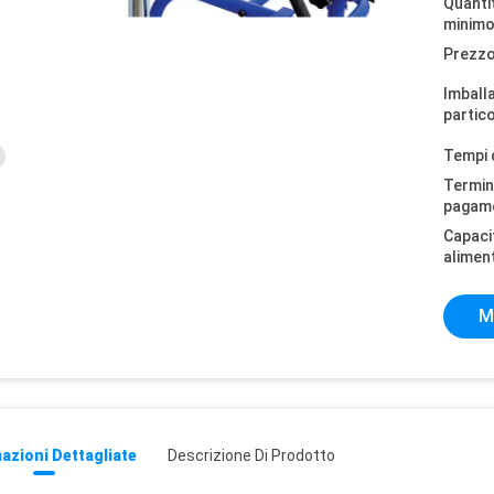
Quantit
minimo
Prezzo
Imball
partico
Tempi 
Termini
pagam
Capaci
alimen
M
azioni Dettagliate
Descrizione Di Prodotto