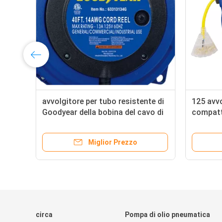
avvolgitore per tubo resistente di
125 avvo
Goodyear della bobina del cavo di
compatt
estensione del rubinetto triplo di
di amp 3
40ft con il connettore acceso LED
di risis
Miglior Prezzo
circa
Pompa di olio pneumatica