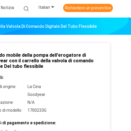
Italian
Notizia
Richiedere un preventivo
la Valvola Di Comando Digitale Del Tubo Flessibile
do mobile della pompa dell'erogatore di
ar con il carrello della valvola di comando
le Del tubo flessibile
i:
i origine:
La Cina
Goodyear
cazione:
N/A
 di modello:
1700233G
i di pagamento e spedizione: