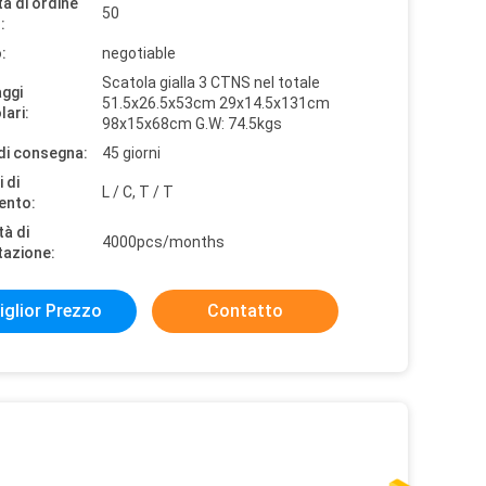
à di ordine
50
:
:
negotiable
Scatola gialla 3 CTNS nel totale
aggi
51.5x26.5x53cm 29x14.5x131cm
lari:
98x15x68cm G.W: 74.5kgs
di consegna:
45 giorni
 di
L / C, T / T
ento:
tà di
4000pcs/months
tazione:
iglior Prezzo
Contatto