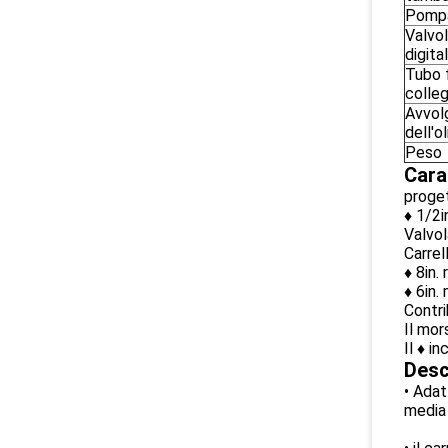
Pomp
Valvo
digita
Tubo f
colle
Avvol
dell'ol
Peso
Cara
proget
♦ 1/2i
Valvol
Carrel
♦ 8in.
♦ 6in.
Contri
Il mor
Il ♦ i
Desc
• Adat
media