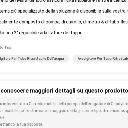
arrello del Multi-tamburo assicura l'alta mobilità e l'alta efficienza
istema più specializzato della soluzione è disponibile sulla vostra 
ipalmente composto di pompa, di carrello, di metro & di tubo fle
ito con 2" regolabile adattatore del tappo
to Tag:
lgitore Per Tubo Ritrattabile Dell'acqua
Avvolgitore Per Tubo Ritrattab
 conoscere maggiori dettagli su questo prodott
o interessato a Corredo mobile della pompa dell'erogatore di Goodyear co
 flessibile potresti inviarmi maggiori dettagli come tipo, dimensione, q
zie!
ettando la tua risposta.