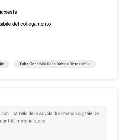
richiesta
ssibile del collegamento
ile
Tubo Flessibile Della Bobina Ritrattabile
o
n il carrello della valvola di comando digitale Del
uantità, materiale, ecc.