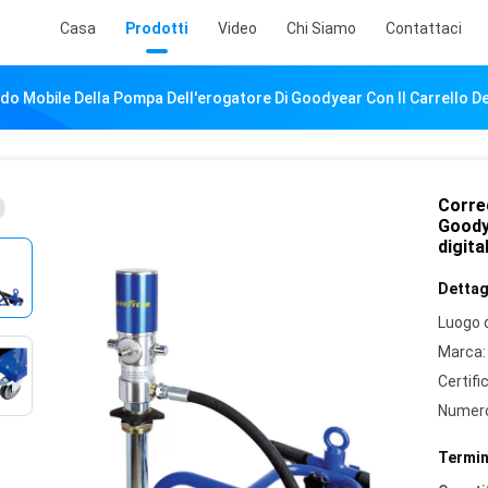
Casa
Prodotti
Video
Chi Siamo
Contattaci
do Mobile Della Pompa Dell'erogatore Di Goodyear Con Il Carrello Del
Corre
Goodye
digita
Dettagl
Luogo d
Marca:
Certifi
Numero
Termin