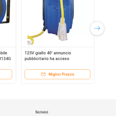
bile
125V giallo 40' annuncio
Avvo
13134G
pubblicitario ha acceso
dell
stica
l'avvolgitore per tubo di Goodyear
con
con l'interruttore
dop
Miglior Prezzo
Scrivici