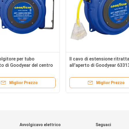
lgitore per tubo
Il cavo di estensione ritratta
o di Goodyear del centro
all'aperto di Goodyear 633
 di volt 13 con il bottone
annaspa con alloggio di pla
temazione
Miglior Prezzo
Miglior Prezzo
Avvolgicavo elettrico
Seguaci