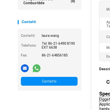
(8)
Combustibile
Ma
Contatti
Ap
T
Contatti:
laura wang
Co
Tel: 86-21-6490 8190
Telefono:
EXT:6638
M
Fax:
86-21-64856185
Ev
Descri
C
Contatto
Spec
Ogget
Appli
tambu