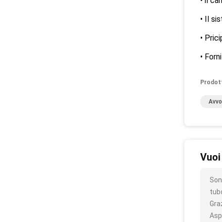
• il c
• Il s
• Pric
• Forn
Prodot
Avvo
Vuoi
Son
tubo
Gra
Asp