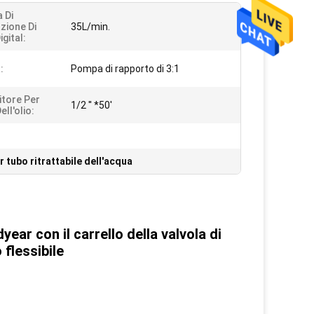
 Di
zione Di
35L/min.
gital:
:
Pompa di rapporto di 3:1
itore Per
1/2 '' *50'
ll'olio:
r tubo ritrattabile dell'acqua
ar con il carrello della valvola di
flessibile