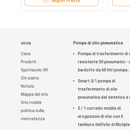
Miglior Prezzo
circa
Pompa di olio pneumatica
Casa
Pompa di trasferimento di 
Prodotti
resistente 50 pneumatici - 
Spettacolo VR
barilotto da 60 litri pompa
Chi siamo
pneumatico
Smart 3/1 pompa di
Notizia
trasferimento di olio
Mappa del sito
pneumatica del sintetico e 
Sito mobile
motore con 2" adattatore 
5 / 1 corredo mobile di
politica sulla
tappo
erogazione di olio con il
riservatezza
tamburo dell'olio di Mutiple