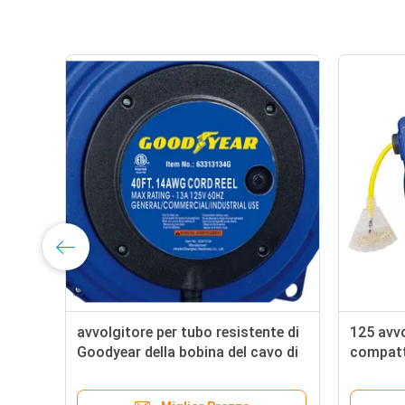
avvolgitore per tubo resistente di
125 avvo
Goodyear della bobina del cavo di
compatt
estensione del rubinetto triplo di
di amp 3
40ft con il connettore acceso LED
di risis