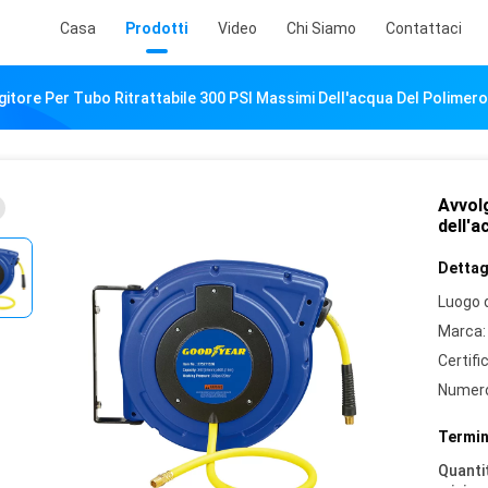
Casa
Prodotti
Video
Chi Siamo
Contattaci
gitore Per Tubo Ritrattabile 300 PSI Massimi Dell'acqua Del Polimero
Avvolg
dell'a
Dettagl
Luogo d
Marca:
Certifi
Numero
Termin
Quantit