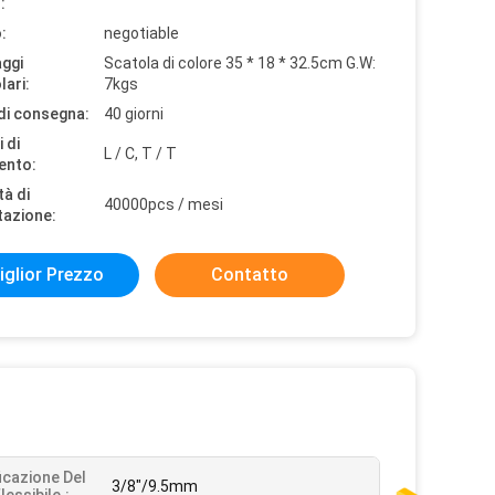
:
:
negotiable
aggi
Scatola di colore 35 * 18 * 32.5cm G.W:
lari:
7kgs
di consegna:
40 giorni
 di
L / C, T / T
ento:
tà di
40000pcs / mesi
tazione:
iglior Prezzo
Contatto
ficazione Del
3/8"/9.5mm