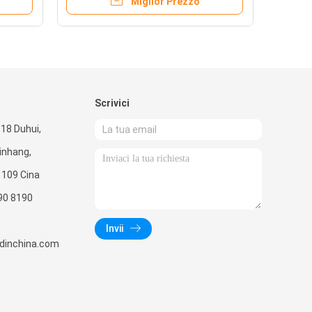
Miglior Prezzo
Scrivici
118 Duhui,
Minhang,
1109 Cina
90 8190
Invii
radinchina.com