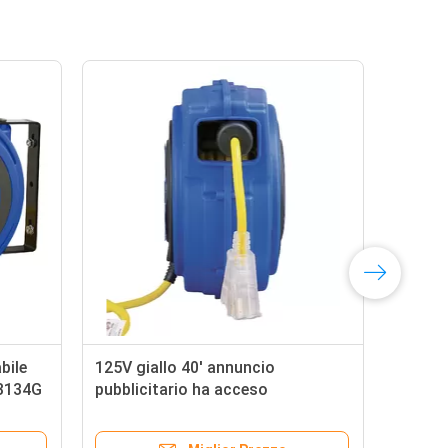
bile
125V giallo 40' annuncio
Avvo
13134G
pubblicitario ha acceso
dell
stica
l'avvolgitore per tubo di Goodyear
con
con l'interruttore
dop