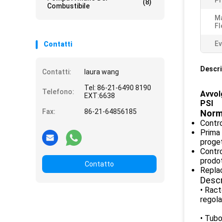
Pr
(8)
Combustibile
Ma
Fl
Ev
Contatti
Descri
Contatti:
laura wang
Tel: 86-21-6490 8190
Telefono:
Avvol
EXT:6638
PSI
Fax:
86-21-64856185
Norme
Contro
Prima 
proge
Contro
prodo
Contatto
Repla
Descr
• Ract
regola
• Tubo