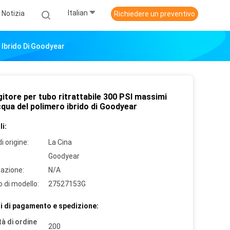
Italian
Notizia
Richiedere un preventivo
 Ibrido Di Goodyear
itore per tubo ritrattabile 300 PSI massimi
cqua del polimero ibrido di Goodyear
i:
i origine:
La Cina
Goodyear
cazione:
N/A
 di modello:
27527153G
i di pagamento e spedizione:
à di ordine
200