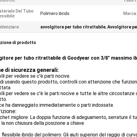
odotto:
Tubo Fl
teriale Del Tubo
Polimero ibrido
Marca
essibile:
idenziare:
avvolgitore per tubo ritrattabile
,
Avvolgitore pe
zione di prodotto
gitore per tubo ritrattabile di Goodyear con 3/8" massimo ibr
 di sicurezza generali:
lli per vedere se c'è parti nocive.
di usando questo prodotto, controlli con attenzione che funzio
ttata.
lli per vedere se c'è le parti nocive e tutte le altre circostanz
tto.
ce ha danneggiato immediatamente o parti indossate.
izione:
chet migliore: La doppia funzione di adeguamento, serrature il tu
 la non chiusura della posizione a chiave
 flessibile ibrido del polimero: Gli aiuti superiori del raggio di cu