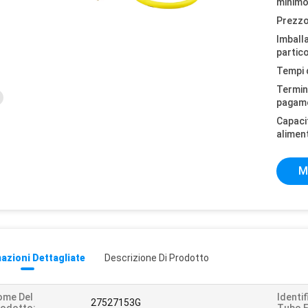
minimo
Prezzo
Imball
partico
Tempi 
Termini
pagam
Capaci
alimen
M
azioni Dettagliate
Descrizione Di Prodotto
ome Del
Identi
27527153G