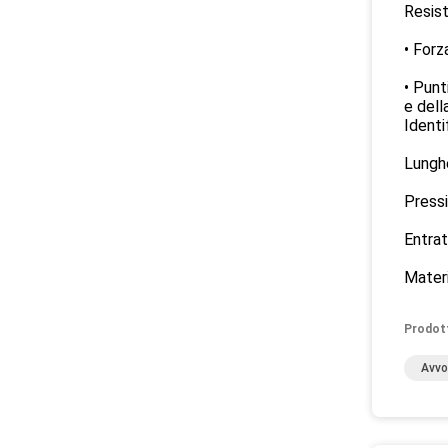
Resis
• Forz
• Punt
e dell
Identi
Lunghe
Pressi
Entrat
Materi
Prodot
Avvo