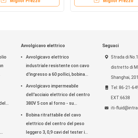
Miglior Prezzo
Miglior Prezzo
Avvolgicavo elettrico
Seguaci
olio
Avvolgicavo elettrico
Strada di No.
un
industriale resistente con cavo
distretto di 
d'ingresso a 60 pollici, bobina
Shanghai, 20
del cavo elettrico
Avvolgicavo impermeabile
Tel: 86-21-64
dell'acciaio elettrico del centro
EXT:6638
del
380V 5 con al forno - su
iti-fluid@int
del
rivestimento del cappotto
Bobina ritrattabile del cavo
della polvere
elettrico del centro del peso
leggero 3, 0,9 cavi del tester in