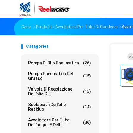
Casa
Prodotti
Avvolgitore Per Tubo Di Goodyear
Avvol
Catagories
Pompa Di Olio Pneumatica
(26)
Pompa Pneumatica Del
(15)
Grasso
Valvola Di Regolazione
(15)
Dell'olio Di ...
Scolapiatti Dell'olio
(14)
Residuo
Avvolgitore Per Tubo
(36)
Dell'acqua E Dell...