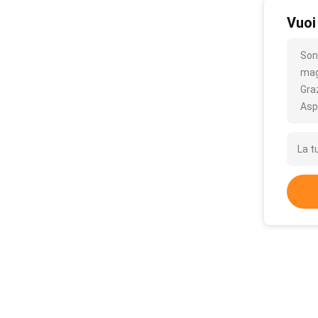
Vuoi
Son
mag
Gra
Asp