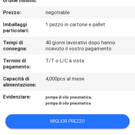
ordine minimo:
FABBRICA
Prezzo:
negotiable
CONTROLLO
Imballaggi
1 pezzo in cartone e pallet
particolari:
DI
QUALITÀ
Tempi di
40 giorni lavorativi dopo hanno
consegna:
ricevuto il vostro pagamento
Termini di
T/T o L/C a vista
CONTATTACI
pagamento:
Capacità di
4,000pcs al mese
NOTIZIA
alimentazione:
Evidenziare:
,
pompa di olio pneumatica
RICHIEDI
pompa di olio pneumatica
UN
PREVENTIVO
MIGLIOR PREZZO