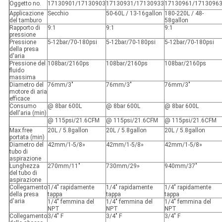
Oggetto no.
17130901/17130903
17130931/17130933
17130961/1713096
Applicazione
Secchio
50-60L / 13-16gallon
180-220L / 48-
del tamburo
58gallon
Rapporto di
9:1
9:1
9:1
pressione
Pressione
5-12bar/70-180psi
5-12bar/70-180psi
5-12bar/70-180psi
della presa
d'aria
Pressione del
108bar/2160ps
108bar/2160ps
108bar/2160ps
fluido
massima
Diametro del
76mm/3"
76mm/3"
76mm/3"
motore di aria
efficace
Consumo
@ 8bar 600L
@ 8bar 600L
@ 8bar 600L
dell'aria (min)
@ 115psi/21.6CFM
@ 115psi/21.6CFM
@ 115psi/21.6CFM
Max.free
20L / 5.8gallon
20L / 5.8gallon
20L / 5.8gallon
portata (min)
Diametro del
42mm/1-5/8»
42mm/1-5/8»
42mm/1-5/8»
tubo di
aspirazione
Lunghezza
270mm/11"
730mm/29»
940mm/37"
del tubo di
aspirazione
Collegamento
1/4" rapidamente
1/4" rapidamente
1/4" rapidamente
della presa
tappa
tappa
tappa
d'aria
1/4" femmina del
1/4" femmina del
1/4" femmina del
NPT
NPT
NPT
Collegamento
3/4" F
3/4" F
3/4" F