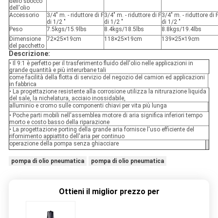
dello sbocco
dell'olio
Accessorio
3/4" m. - riduttore di F
3/4" m. - riduttore di F
3/4" m. - riduttore di 
di 1/2 "
di 1/2 "
di 1/2 "
Peso
7.5kgs/15.9lbs
8.4kgs/18.5lbs
8.8kgs/19.4lbs
Dimensione
72×25×19cm
118×25×19cm
139×25×19cm
del pacchetto
Descrizione:
• Il 9:1 è perfetto per il trasferimento fluido dell'olio nelle applicazioni in
grande quantità e più interurbane tali
come facilità della flotta di servizio del negozio del camion ed applicazioni
in fabbrica
• La progettazione resistente alla corrosione utilizza la nitrurazione liquida
del sale, la nichelatura, acciaio inossidabile,
alluminio e cromo sulle componenti chiavi per vita più lunga
• Poche parti mobili nell'assemblea motore di aria significa inferiori tempo
morto e costo basso della riparazione
• La progettazione porting della grande aria fornisce l'uso efficiente del
rifornimento appiattito dell'aria per continuo
operazione della pompa senza ghiacciare
pompa di olio pneumatica
pompa di olio pneumatica
Ottieni il miglior prezzo per