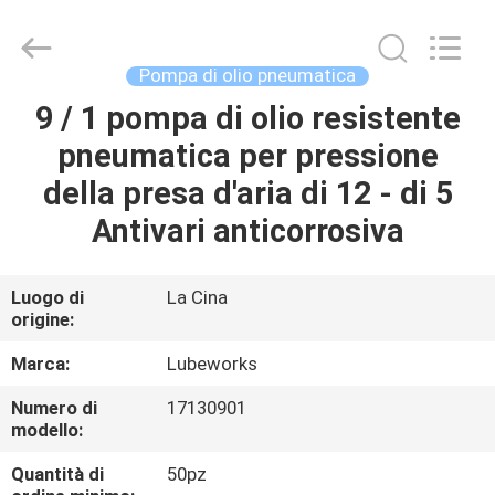
2026
Intradin（Shanghai）
Machinery
Co
Ltd.
Pompa di olio pneumatica
All
Rights
9 / 1 pompa di olio resistente
CASA
Reserved.
pneumatica per pressione
PRODOTTI
della presa d'aria di 12 - di 5
Antivari anticorrosiva
VIDEO
Luogo di
La Cina
origine:
CHI
SIAMO
Marca:
Lubeworks
Numero di
17130901
GIRO
modello:
DELLA
Quantità di
50pz