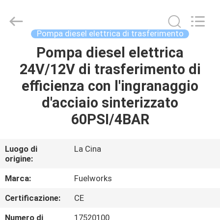
2026
Intradin（Shanghai）
Machinery
Co
Ltd.
Pompa diesel elettrica di trasferimento
All
Rights
Pompa diesel elettrica
CASA
Reserved.
24V/12V di trasferimento di
PRODOTTI
efficienza con l'ingranaggio
d'acciaio sinterizzato
VIDEO
60PSI/4BAR
CHI
Luogo di
La Cina
origine:
SIAMO
Marca:
Fuelworks
GIRO
Certificazione:
CE
DELLA
Numero di
17520100