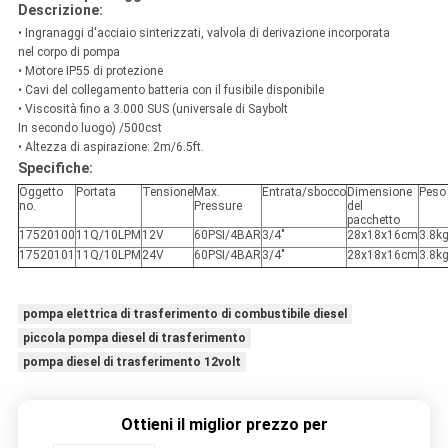
Descrizione:
• Ingranaggi d'acciaio sinterizzati, valvola di derivazione incorporata
nel corpo di pompa
• Motore IP55 di protezione
• Cavi del collegamento batteria con il fusibile disponibile
• Viscosità fino a 3.000 SUS (universale di Saybolt
In secondo luogo) /500cst
• Altezza di aspirazione: 2m/6.5ft.
Specifiche:
Oggetto
Portata
Tensione
Max.
Entrata/sbocco
Dimensione
Peso
no.
Pressure
del
pacchetto
17520100
11Q/10LPM
12V
60PSI/4BAR
3/4"
28x18x16cm
3.8k
17520101
11Q/10LPM
24V
60PSI/4BAR
3/4"
28x18x16cm
3.8k
pompa elettrica di trasferimento di combustibile diesel
piccola pompa diesel di trasferimento
pompa diesel di trasferimento 12volt
Ottieni il miglior prezzo per