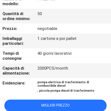
FABBRICA
modello:
Quantità di
50
CONTROLLO
ordine minimo:
DI
Prezzo:
negotiable
QUALITÀ
Imballaggi
1 cartone e poi pallet
particolari:
CONTATTACI
Tempi di
40 giorni lavorativi
consegna:
NOTIZIA
Capacità di
2000PCS/month
alimentazione:
RICHIEDI
Evidenziare:
pompa elettrica di trasferimento di
combustibile diesel
,
UN
piccola pompa diesel di trasferimento
PREVENTIVO
MIGLIOR PREZZO