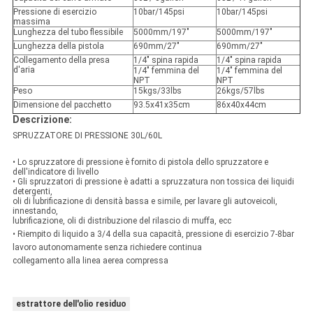
Pressione di esercizio
10bar/145psi
10bar/145psi
massima
Lunghezza del tubo flessibile
5000mm/197"
5000mm/197"
Lunghezza della pistola
690mm/27"
690mm/27"
Collegamento della presa
1/4" spina rapida
1/4" spina rapida
d'aria
1/4" femmina del
1/4" femmina del
NPT
NPT
Peso
15kgs/33lbs
26kgs/57lbs
Dimensione del pacchetto
93.5x41x35cm
86x40x44cm
Descrizione:
SPRUZZATORE DI PRESSIONE 30L/60L
• Lo spruzzatore di pressione è fornito di pistola dello spruzzatore e
dell'indicatore di livello
• Gli spruzzatori di pressione è adatti a spruzzatura non tossica dei liquidi
detergenti,
oli di lubrificazione di densità bassa e simile, per lavare gli autoveicoli,
innestando,
lubrificazione, oli di distribuzione del rilascio di muffa, ecc
• Riempito di liquido a 3/4 della sua capacità, pressione di esercizio 7-8bar
lavoro autonomamente senza richiedere continua
collegamento alla linea aerea compressa
estrattore dell'olio residuo