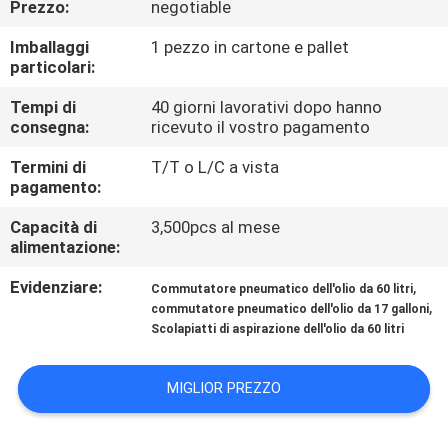
Prezzo:
negotiable
FABBRICA
Imballaggi
1 pezzo in cartone e pallet
particolari:
CONTROLLO
DI
Tempi di
40 giorni lavorativi dopo hanno
consegna:
ricevuto il vostro pagamento
QUALITÀ
Termini di
T/T o L/C a vista
pagamento:
CONTATTACI
Capacità di
3,500pcs al mese
alimentazione:
NOTIZIA
Evidenziare:
,
Commutatore pneumatico dell'olio da 60 litri
,
commutatore pneumatico dell'olio da 17 galloni
Scolapiatti di aspirazione dell'olio da 60 litri
RICHIEDI
UN
MIGLIOR PREZZO
PREVENTIVO