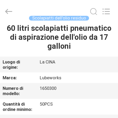
2026
Intradin（Shanghai）
Machinery
Co
Ltd.
Scolapiatti dell'olio residuo
All
Rights
60 litri scolapiatti pneumatico
CASA
Reserved.
di aspirazione dell'olio da 17
PRODOTTI
galloni
VIDEO
Luogo di
La CINA
origine:
CHI
Marca:
Lubeworks
SIAMO
Numero di
1650300
modello:
GIRO
Quantità di
50PCS
ordine minimo:
DELLA