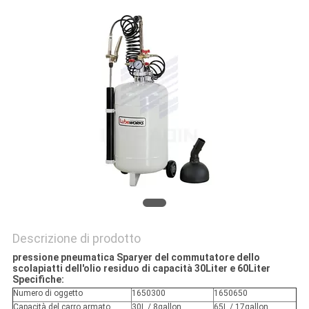
MAPPA
DEL
SITO
PRIVACY
POLICY
Descrizione di prodotto
pressione pneumatica Sparyer del commutatore dello
scolapiatti dell'olio residuo di capacità 30Liter e 60Liter
Specifiche:
Numero di oggetto
1650300
1650650
Capacità del carro armato
30L / 8gallon
65L / 17gallon