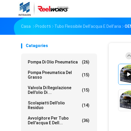
Casa
Prodotti
Tubo Flessibile Dell'acqua E Dell'aria
OEM
Catagories
Pompa Di Olio Pneumatica
(26)
Pompa Pneumatica Del
(15)
Grasso
Valvola Di Regolazione
(15)
Dell'olio Di ...
Scolapiatti Dell'olio
(14)
Residuo
Avvolgitore Per Tubo
(36)
Dell'acqua E Dell...