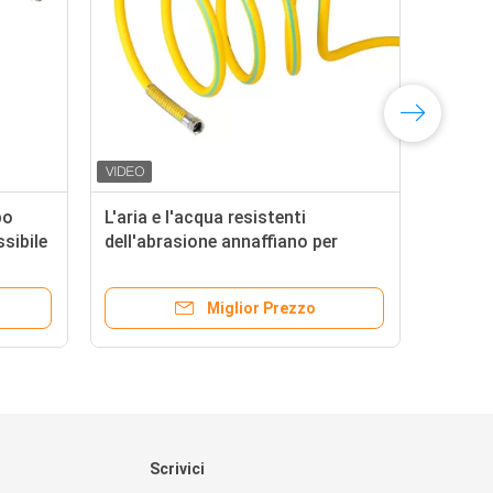
bo
L'aria e l'acqua resistenti
Avv
ssibile
dell'abrasione annaffiano per
ant
ina di
pressione domestica del giardino
ritr
300psi
Miglior Prezzo
Scrivici