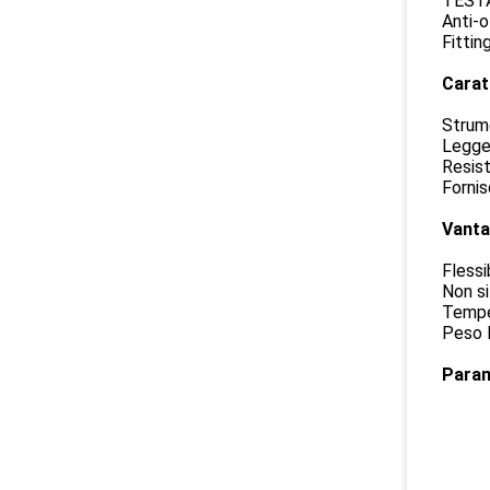
TESTA
Anti-o
Fittin
Carat
Strume
Legge
Resist
Fornis
Vanta
Flessi
Non si
Tempe
Peso 
Param