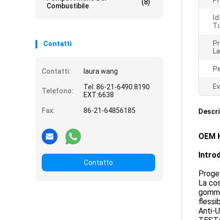
Pr
(8)
Combustibile
Id
Tu
Pr
Contatti
La
P
Contatti:
laura wang
Ev
Tel: 86-21-6490 8190
Telefono:
EXT:6638
Fax:
86-21-64856185
Descri
OEM H
Intro
Contatto
Proget
La cos
gomm
flessi
Anti-U