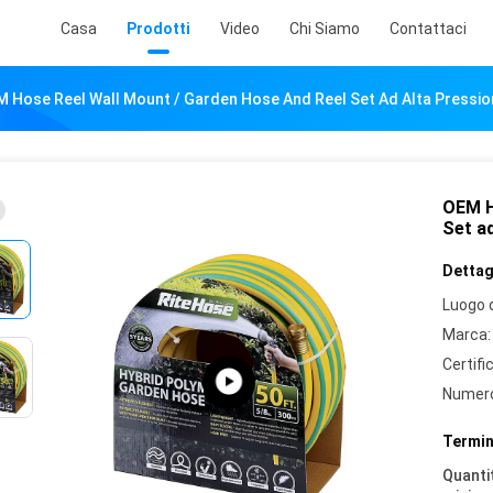
Casa
Prodotti
Video
Chi Siamo
Contattaci
 Hose Reel Wall Mount / Garden Hose And Reel Set Ad Alta Pressio
OEM H
Set ad
Dettagl
Luogo d
Marca:
Certifi
Numero
Termin
Quantit