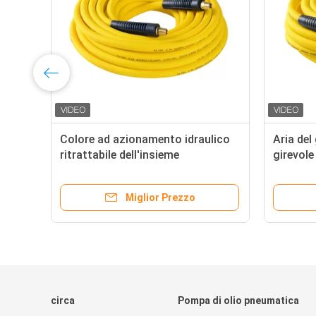
Colore ad azionamento idraulico
Aria del
ritrattabile dell'insieme
girevole
dell'avvolgitore per tubo, del tubo
con fles
flessibile e di bobina multi
tempo e
Miglior Prezzo
circa
Pompa di olio pneumatica