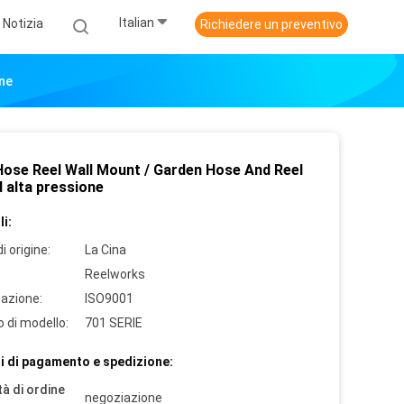
Italian
Notizia
Richiedere un preventivo
ne
ose Reel Wall Mount / Garden Hose And Reel
 alta pressione
i:
i origine:
La Cina
Reelworks
cazione:
ISO9001
 di modello:
701 SERIE
i di pagamento e spedizione:
à di ordine
negoziazione