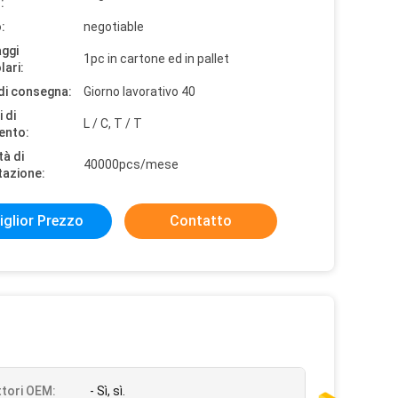
:
:
negotiable
aggi
1pc in cartone ed in pallet
lari:
di consegna:
Giorno lavorativo 40
 di
L / C, T / T
ento:
tà di
40000pcs/mese
tazione:
iglior Prezzo
Contatto
tori OEM:
- Sì, sì.