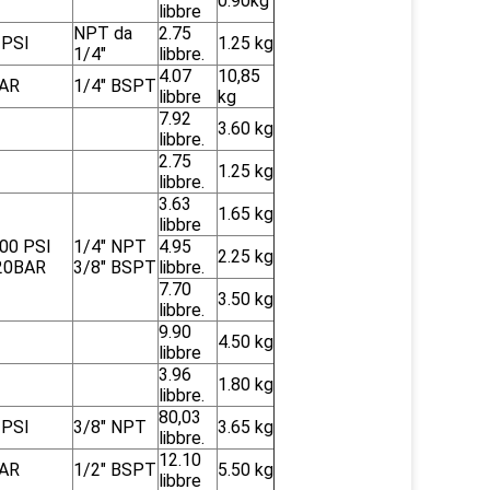
0.90kg
libbre
NPT da
2.75
 PSI
1.25 kg
1/4"
libbre.
4.07
10,85
AR
1/4" BSPT
libbre
kg
7.92
3.60 kg
libbre.
2.75
1.25 kg
libbre.
3.63
1.65 kg
libbre
00 PSI
1/4" NPT
4.95
2.25 kg
20BAR
3/8" BSPT
libbre.
7.70
3.50 kg
libbre.
9.90
4.50 kg
libbre
3.96
1.80 kg
libbre.
80,03
 PSI
3/8" NPT
3.65 kg
libbre.
12.10
AR
1/2" BSPT
5.50 kg
libbre