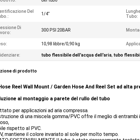
odotto:
del tubo
entificazione Del
Lunghe
1/4"
bo.:
Tubo:
essione Di
300 PSI 20BAR
Montag
voro:
eso:
10,98 libbre/0,90 kg
Applic
idenziare:
tubo flessibile dell'acqua dell'aria
,
tubo flessibi
zione di prodotto
ose Reel Wall Mount / Garden Hose And Reel Set ad alta pr
duzione al montaggio a parete del rullo del tubo
tato per applicazioni ad aria compressa.
truzione di una miscela gomma/PVC offre il meglio di entrambi i m
oso,
bile rispetto al PVC.
V, mantiene il colore invariato al sole per molto tempo.