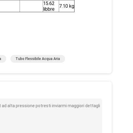
15.62
7.10 kg
libbre
a
Tubo Flessibile Acqua Aria
o
d alta pressione potresti inviarmi maggiori dettagli