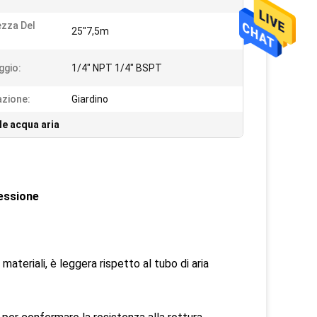
zza Del
25"7,5m
gio:
1/4" NPT 1/4" BSPT
azione:
Giardino
le acqua aria
essione
ateriali, è leggera rispetto al tubo di aria