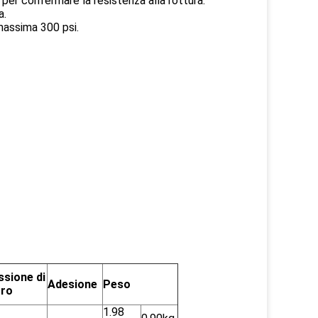
 confermare la resistenza alla rottura.
a.
massima 300 psi.
ssione di
Adesione
Peso
oro
1.98