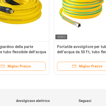
 giardino della parte
Portatile avvolgitore per tu
 e tubo flessibile dell'acqua
dell'acqua da 50 Ft, tubo fle
sibilità per qualsiasi
di giardino industriale di bob
strema
auto del giardino
Miglior Prezzo
Miglior Prezzo
Avvolgicavo elettrico
Seguaci