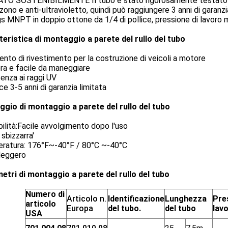
TO SOSTENIBILMENTE Il tubo è stato rigorosamente testato per
zono e anti-ultravioletto, quindi può raggiungere 3 anni di garanzi
gs MNPT in doppio ottone da 1/4 di pollice, pressione di lavoro 
teristica di montaggio a parete del rullo del tubo
nto di rivestimento per la costruzione di veicoli a motore
ra e facile da maneggiare
enza ai raggi UV
ce 3-5 anni di garanzia limitata
ggio di montaggio a parete del rullo del tubo
bilità:Facile avvolgimento dopo l'uso
 sbizzarra'
ratura: 176°F~-40°F / 80°C ~-40°C
leggero
etri di montaggio a parete del rullo del tubo
Numero di
Articolo n.
Identificazione
Lunghezza
Pre
articolo
Europa
del tubo.
del tubo
lav
USA