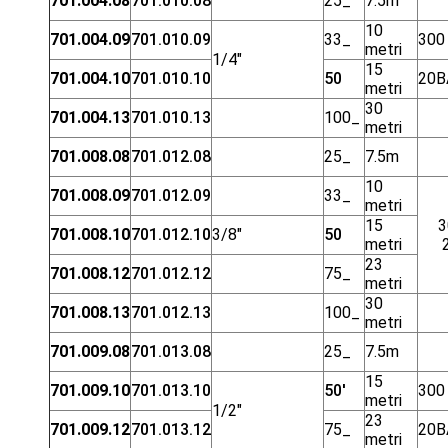
701.004.08
701.010.08
25_
7.5m
10
701.004.09
701.010.09
33_
300
metri
1/4"
15
701.004.10
701.010.10
50
20B
metri
30
701.004.13
701.010.13
100_
metri
701.008.08
701.012.08
25_
7.5m
10
701.008.09
701.012.09
33_
metri
15
3
701.008.10
701.012.10
3/8"
50
metri
23
701.008.12
701.012.12
75_
metri
30
701.008.13
701.012.13
100_
metri
701.009.08
701.013.08
25_
7.5m
15
701.009.10
701.013.10
50'
300
metri
1/2"
23
701.009.12
701.013.12
75_
20B
metri