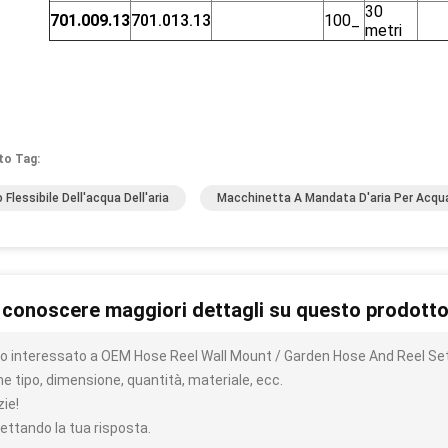
30
701.009.13
701.013.13
100_
metri
to Tag:
 Flessibile Dell'acqua Dell'aria
Macchinetta A Mandata D'aria Per Acqu
 conoscere maggiori dettagli su questo prodott
o interessato a OEM Hose Reel Wall Mount / Garden Hose And Reel Set a
e tipo, dimensione, quantità, materiale, ecc.
zie!
ettando la tua risposta.