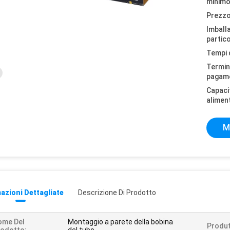
minimo
Prezzo
Imball
partico
Tempi 
Termini
pagam
Capaci
alimen
M
azioni Dettagliate
Descrizione Di Prodotto
ome Del
Montaggio a parete della bobina
Produt