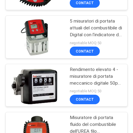
dell'esposizione LCD
FABBRICA
CONTACT
5 misuratori di portata
CONTROLLO
attuali del combustibile di
DI
Digital con l'indicatore di
QUALITÀ
batteria basso
negotiable MOQ:50
435psi/30bar
CONTACT
CONTATTACI
Rendimento elevato 4 -
misuratore di portata
NOTIZIA
meccanico digitale 50psi
3.5BAR del combustibile
negotiable MOQ:50
RICHIEDI
CONTACT
UN
Misuratore di portata
PREVENTIVO
fluido del combustibile
dell'UREA filo