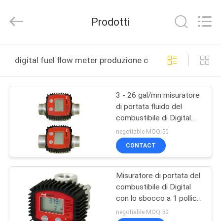
2026
Intradin（Shanghai）
Machinery
Prodotti
Co
Ltd.
All
Rights
CASA
Reserved.
digital fuel flow meter produzione online
PRODOTTI
3 - 26 gal/mn misuratore
di portata fluido del
VIDEO
combustibile di Digital
della turbina di portata
negotiable MOQ:50
per cherosene diesel
CHI
CONTACT
SIAMO
Misuratore di portata del
combustibile di Digital
GIRO
con lo sbocco a 1 pollici
DELLA
dell'entrata
negotiable MOQ:50