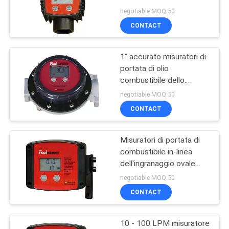
MAPPA
maschio/femminile con
negotiable MOQ:50
la camera di misura di
DEL
CONTACT
alluminio
SITO
1" accurato misuratori di
portata di olio
PRIVACY
combustibile dello
sbocco e dell'entrata
POLICY
negotiable MOQ:50
con esposizione LCD,
CONTACT
fronte ha regolato 360º
Misuratori di portata di
combustibile in-linea
dell'ingranaggio ovale
portata di 10 - 100 LPM
negotiable MOQ:50
15 metri
CONTACT
10 - 100 LPM misuratore