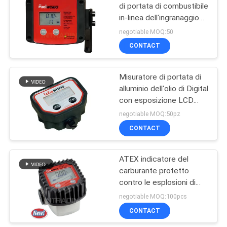
di portata di combustibile
in-linea dell'ingranaggio
ovale di portata con 15
negotiable MOQ:50
metri di lunghezza di
CONTACT
cavo
Misuratore di portata di
alluminio dell'olio di Digital
con esposizione LCD
alimentata dalla batteria
negotiable MOQ:50pz
3.6V
CONTACT
ATEX indicatore del
carburante protetto
contro le esplosioni di
Digital di 35 litri per
negotiable MOQ:100pcs
gasolio
CONTACT